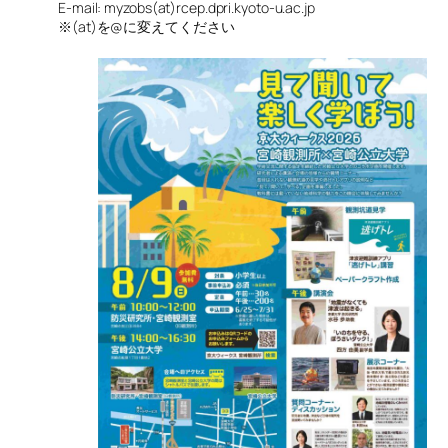
E-mail: myzobs(at)rcep.dpri.kyoto-u.ac.jp
※(at)を@に変えてください