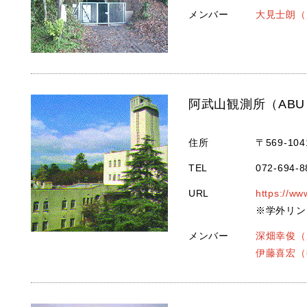
メンバー
大見士朗（
阿武山観測所（ABU
住所
〒569-1
TEL
072-694-8
URL
https://w
※学外リン
メンバー
深畑幸俊（
伊藤喜宏（