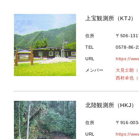
上宝観測所（KTJ）
住所
〒506-1
TEL
0578-86-2
URL
https://ww
メンバー
大見士朗（
西村卓也（
北陸観測所（HKJ）
住所
〒916-0
URL
https://ww