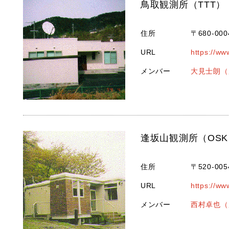
鳥取観測所（TTT）
住所
〒680-0
URL
https://ww
メンバー
大見士朗（
逢坂山観測所（OSK
住所
〒520-0
URL
https://ww
メンバー
西村卓也（