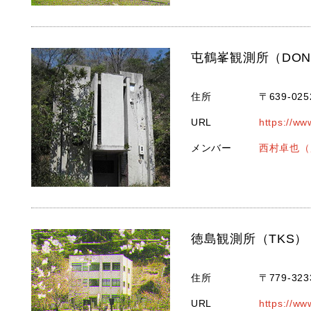
屯鶴峯観測所（DO
住所
〒639-0
URL
https://ww
メンバー
西村卓也（
徳島観測所（TKS）
住所
〒779-3
URL
https://ww