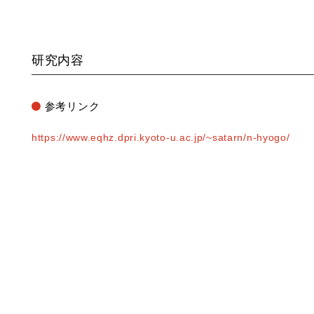
研究内容
参考リンク
https://www.eqhz.dpri.kyoto-u.ac.jp/~satarn/n-hyogo/