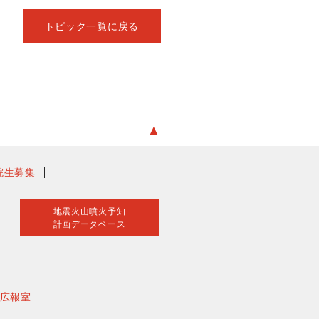
トピック一覧に戻る
▲
院生募集
地震火山噴火予知
計画データベース
広報室