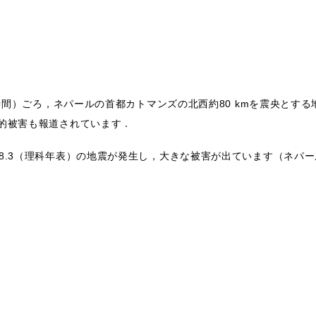
日本時間）ごろ，ネパールの首都カトマンズの北西約80 kmを震央とする
人的被害も報道されています．
M8.3（理科年表）の地震が発生し，大きな被害が出ています（ネパ