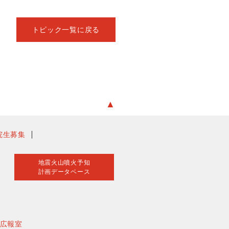
トピック一覧に戻る
▲
院生募集
地震火山噴火予知
計画データベース
広報室