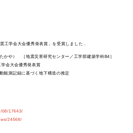
地震工学会大会優秀発表賞」を受賞しました．
たかや） ［地震災害研究センター／工学部建築学科B4］
工学会大会優秀発表賞
動観測記録に基づく地下構造の推定
1/08/17643/
news/24568/