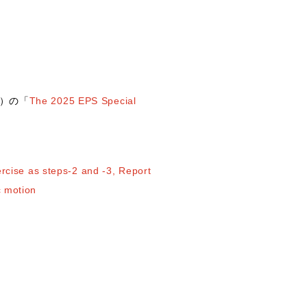
出版）の「
The 2025 EPS Special
ercise as steps-2 and -3, Report
c motion