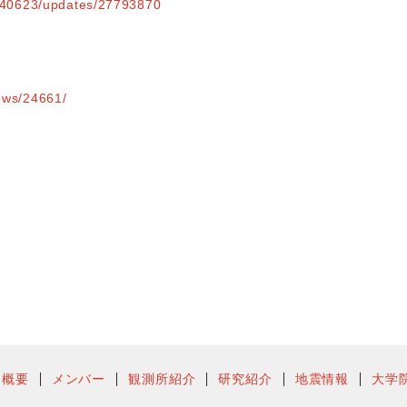
al/40623/updates/27793870
news/24661/
ー概要
メンバー
観測所紹介
研究紹介
地震情報
大学