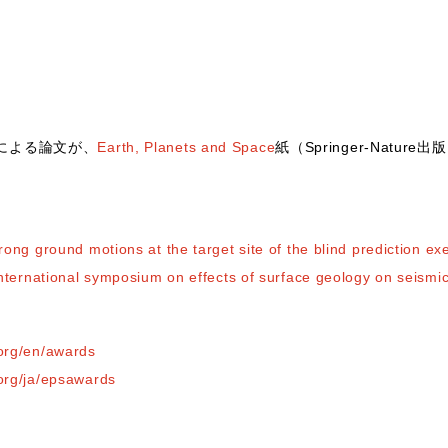
による論文が、
Earth, Planets and Space
紙（Springer-Nature
rong ground motions at the target site of the blind prediction ex
international symposium on effects of surface geology on seismi
.org/en/awards
org/ja/epsawards