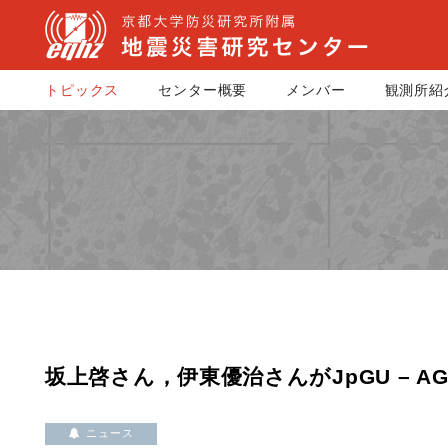
トピックス
センター概要
メンバー
観測所紹
坂上啓さん，伊東優治さんがJpGU – AGU 
ニュース