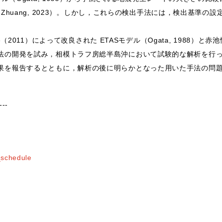
17; Guo & Zhuang, 2023）。しかし，これらの検出手法には，検
e（2011）によって改良された ETASモデル（Ogata, 1988）と赤池情報
法の開発を試み，相模トラフ房総半島沖において試験的な解析を行
果を報告するとともに，解析の後に明らかとなった用いた手法の問
---
schedule