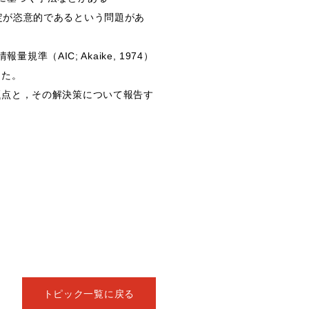
出基準の設定が恣意的であるという問題があ
量規準（AIC; Akaike, 1974）
った。
題点と，その解決策について報告す
トピック一覧に戻る