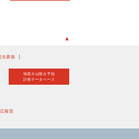
▲
院生募集
地震火山噴火予知
計画データベース
広報室