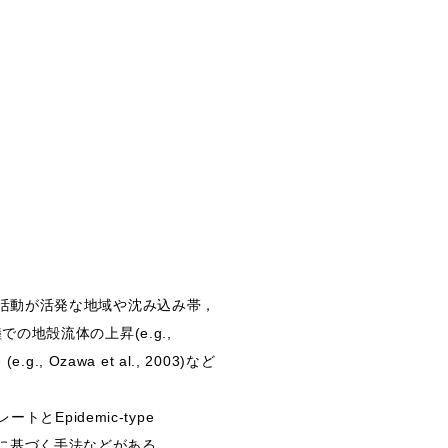
火山活動が活発な地域や沈み込み帯，
地殻流体の上昇(e.g.,
 Ozawa et al., 2003)など
。
トとEpidemic-type
の比較に基づく手法などがある