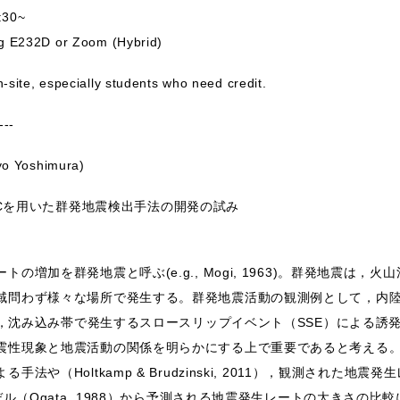
:30~
g E232D or Zoom (Hybrid)
te, especially students who need credit.
---
 Yoshimura)
とAICを用いた群発地震検出手法の開発の試み
の増加を群発地震と呼ぶ(e.g., Mogi, 1963)。群発地震は，
問わず様々な場所で発生する。群発地震活動の観測例として，内陸での
1970)や，沈み込み帯で発生するスロースリップイベント（SSE）による誘発 (e.g.,
震性現象と地震活動の関係を明らかにする上で重要であると考える
（Holtkamp & Brudzinski, 2011），観測された地震発生レー
(ETAS)モデル（Ogata, 1988）から予測される地震発生レートの大きさ