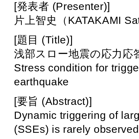
[発表者 (Presenter)]
片上智史（KATAKAMI Sat
[題目 (Title)]
浅部スロー地震の応力応
Stress condition for trigg
earthquake
[要旨 (Abstract)]
Dynamic triggering of lar
(SSEs) is rarely observed