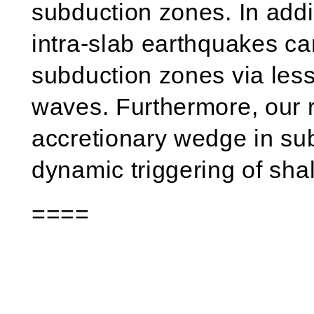
subduction zones. In addi
intra-slab earthquakes can
subduction zones via less
waves. Furthermore, our r
accretionary wedge in su
dynamic triggering of sh
====