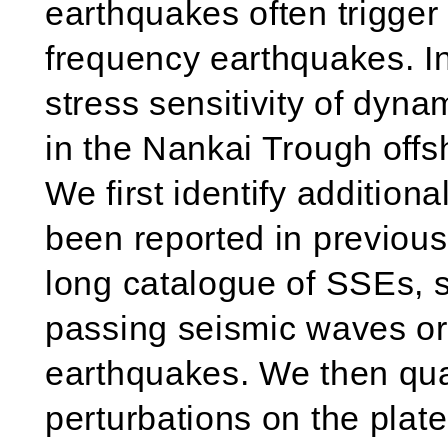
earthquakes often trigger
frequency earthquakes. In
stress sensitivity of dyna
in the Nankai Trough offs
We first identify addition
been reported in previous
long catalogue of SSEs, 
passing seismic waves ori
earthquakes. We then quan
perturbations on the plat