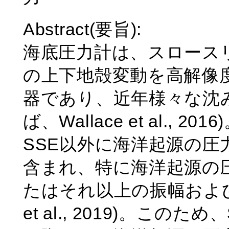
Abstract(要旨):
海底圧力計は、スロースリ
の上下地殻変動を高解像
器であり、近年様々な沈
ば、Wallace et al.,
SSE以外に海洋起源の
含まれ、特に海洋起源の
たはそれ以上の振幅および周
et al., 2019)。こ