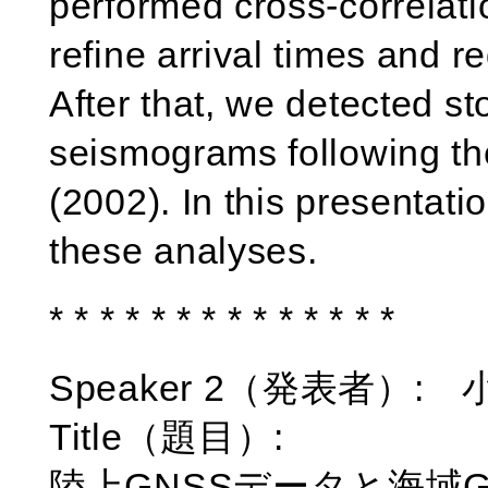
performed cross-correlat
refine arrival times and 
After that, we detected s
seismograms following the
(2002). In this presentati
these analyses.
* * * * * * * * * * * * * *
Speaker 2（発表者）: 小
Title（題目）:
陸上GNSSデータと海域G