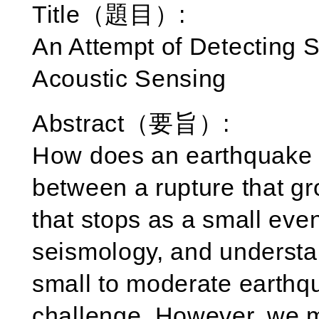
Title（題目）:
An Attempt of Detecting 
Acoustic Sensing
Abstract（要旨）:
How does an earthquake o
between a rupture that gr
that stops as a small eve
seismology, and understa
small to moderate earthqu
challenge. However, we m