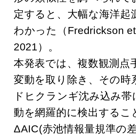
定すると、大幅な海洋起
わかった（Fredrickson et al.
2021）。
本発表では、複数観測点
変動を取り除き、その時
ドヒクランギ沈み込み帯
動を網羅的に検出するこ
ΔAIC(赤池情報量規準の