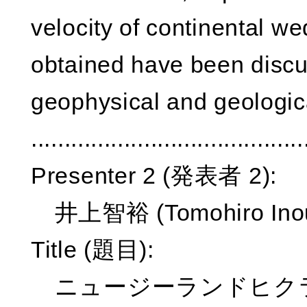
velocity of continental 
obtained have been discu
geophysical and geologica
.........................................
Presenter 2 (発表者 2):
井上智裕 (Tomohiro Ino
Title (題目):
ニュージーランドヒク