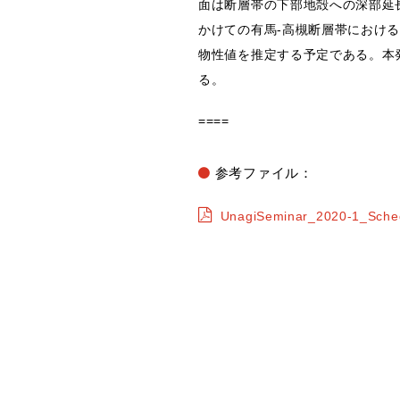
面は断層帯の下部地殻への深部延
かけての有馬-高槻断層帯におけ
物性値を推定する予定である。本
る。
====
参考ファイル：
UnagiSeminar_2020-1_Sche