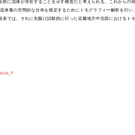
長部に流体が存在することを示す構造だと考えられる。これからの
る流体量の空間的な分布を推定するためにトモグラフィー解析を行い
発表では、それに先駆け試験的に行った近畿地方中北部におけるト
dule_F