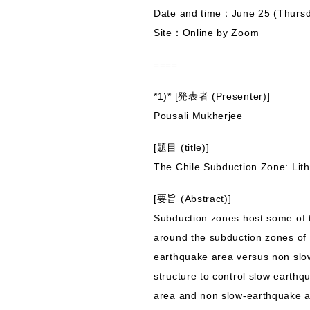
Date and time：June 25 (Thurs
Site：Online by Zoom
====
*1)* [発表者 (Presenter)]
Pousali Mukherjee
[題目 (title)]
The Chile Subduction Zone: Litho
[要旨 (Abstract)]
Subduction zones host some of 
around the subduction zones of t
earthquake area versus non slow-
structure to control slow earthqu
area and non slow-earthquake ar