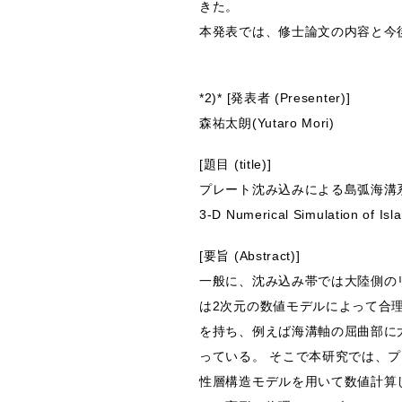
きた。
本発表では、修士論文の内容と今
*2)* [発表者 (Presenter)]
森祐太朗(Yutaro Mori)
[題目 (title)]
プレート沈み込みによる島弧海溝
3-D Numerical Simulation of Isl
[要旨 (Abstract)]
一般に、沈み込み帯では大陸側の
は2次元の数値モデルによって合理的に説
を持ち、例えば海溝軸の屈曲部に
っている。 そこで本研究では、
性層構造モデルを用いて数値計算