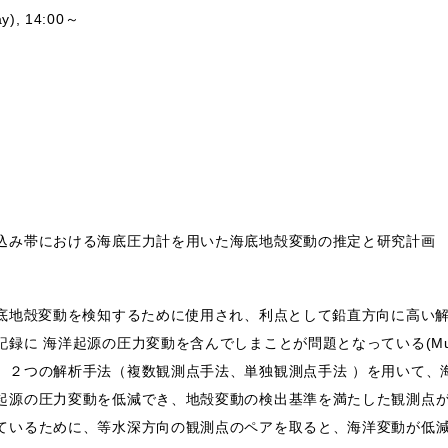
ay), 14:00～
込み帯における海底圧力計を用いた海底地殻変動の推定と研究計画
海底地殻変動を検知するために使用され、利点として鉛直方向に高い解
 海洋起源の圧力変動を含んでしまことが問題となっている(Muramoto 
、２つの解析手法（複数観測点手法、単独観測点手法 ）を用いて、
起源の圧力変動を低減でき、地殻変動の検出基準を満たした観測点が
ているために、等水深方向の観測点のペアを取ると、海洋変動が低