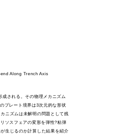
Bend Along Trench Axis
形成される。その物理メカニズム
し、現実のプレート境界は3次元的な形状
メカニズムは未解明の問題として残
るリソスフェアの変形を弾性?粘弾
形が生じるのか計算した結果を紹介