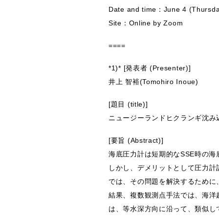
Date and time：June 4 (Thursd
Site：Online by Zoom
====
*1)* [発表者 (Presenter)]
井上 智裕(Tomohiro Inoue)
[題目 (title)]
ニュージーランドヒクランギ沈み
[要旨 (Abstract)]
海底圧力計は短期的なSSE時の
しかし、デメリットとして圧力計記録に
では、その問題を解決するために
結果、複数観測点手法では、海洋
は、等水深方向に沿って、類似し