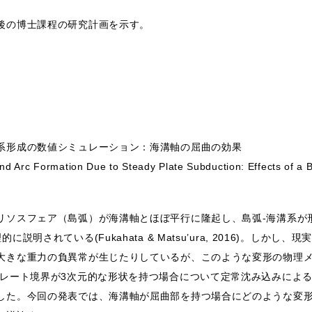
後の博士課程の研究計画を示す。
系形成の数値シミュレーション：海溝軸の屈曲の効果
and Arc Formation Due to Steady Plate Subduction: Effects of a 
リソスフェア（島弧）が海溝軸とほぼ平行に隆起し、島弧-海溝系が
明されている(Fukahata & Matsu’ura, 2016)。しか
大きな重力の負異常が生じたりしているが、このような変形の物理
プレート境界が3次元的な形状を持つ場合について定常沈み込みによ
した。今回の発表では、海溝軸が屈曲部を持つ場合にどのような変