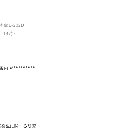
館E-232D
 14時～
♦**************
震発生に関する研究