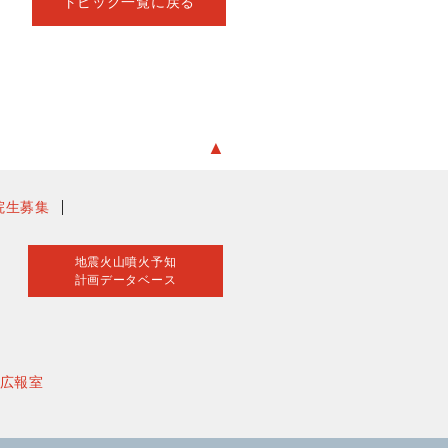
トピック一覧に戻る
▲
院生募集
地震火山噴火予知
計画データベース
広報室