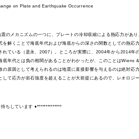
ange on Plate and Earthquake Occurrence
る地震のメカニズムの一つに、プレートの冷却収縮による熱応力があ
式を解くことで海底年代および海底からの深さの関数としての熱応
れている（是永、2007）。ところが実際に、2004年から2014年
年代とは負の相関があることがわかったが、このことはWiens & St
致の原因として考えられるのは地震に直接影響を与えるのは絶対応
として応力が岩石強度を超えることが大前提にあるので、レオロジ
待ちしています ♦**************