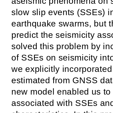
aseismic phenomena on seis
slow slip events (SSEs) i
earthquake swarms, but 
predict the seismicity as
solved this problem by inc
of SSEs on seismicity int
we explicitly incorporate
estimated from GNSS dat
new model enabled us to st
associated with SSEs and 