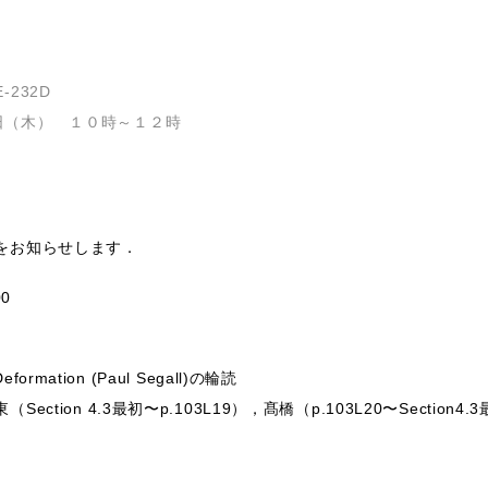
232D
日（木） １０時～１２時
をお知らせします．
0
eformation (Paul Segall)の輪読
tion 4.3最初〜p.103L19），髙橋（p.103L20〜Section4