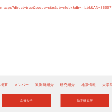
ogin.aspx?direct=true&scope=site&db=nlebk&db=nlabk&AN=35007
ー概要
メンバー
観測所紹介
研究紹介
地震情報
大学
京都大学
防災研究所