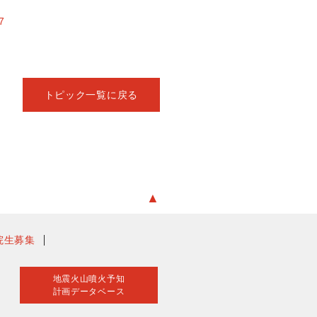
7
トピック一覧に戻る
▲
院生募集
地震火山噴火予知
計画データベース