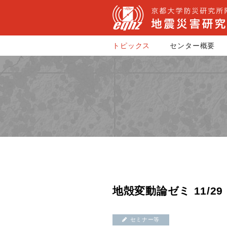
トピックス
センター概要
地殻変動論ゼミ 11/29
セミナー等