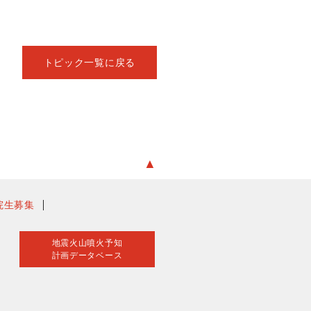
トピック一覧に戻る
▲
院生募集
地震火山噴火予知
計画データベース