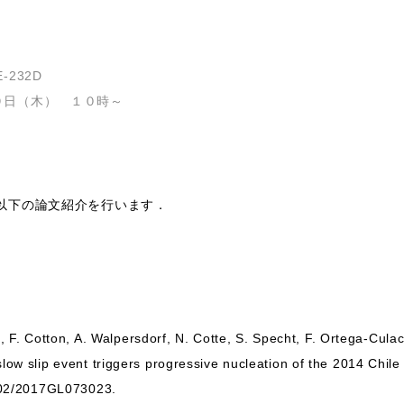
232D
９日（木） １０時～
以下の論文紹介を行います．
a, F. Cotton, A. Walpersdorf, N. Cotte, S. Specht, F. Ortega-Culac
ow slip event triggers progressive nucleation of the 2014 Chil
1002/2017GL073023.