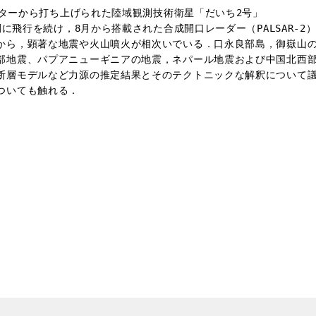
センターから打ち上げられた陸域観測技術衛星「だいち2号」

調に飛行を続け，8月から搭載された合成開口レーダー（PALSAR-2）
から，顕著な地震や火山噴火が相次いでいる．口永良部島，御嶽山の
部地震、パプアニューギニアの地震，ネパール地震および中国北西部
断層モデルなど力源の推定結果とそのテクトニックな解釈について議
いても触れる．
