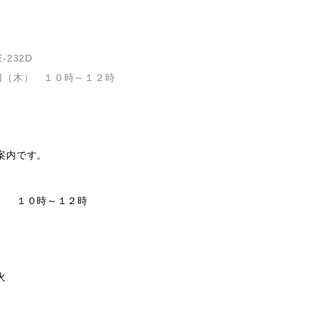
232D
日（木） １０時～１２時
内です。

　１０時～１２時


