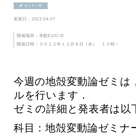
セミナー等
更新日：2022.04.07
開催場所：本館E232-D
開催日時：２０２２年１２月８日（木） １０時～
今週の地殻変動論ゼミは，AGU
ルを行います．
ゼミの詳細と発表者は以
科目：地殻変動論ゼミナ