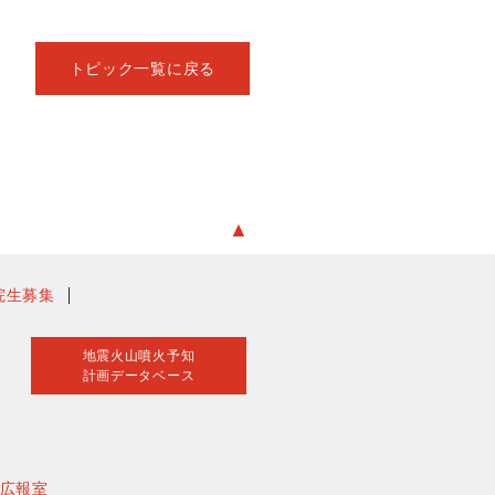
トピック一覧に戻る
▲
院生募集
地震火山噴火予知
計画データベース
広報室