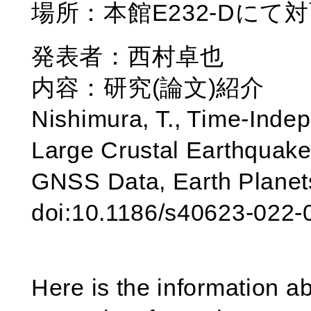
場所：本館E232-Dにて
発表者：西村卓也
内容：研究(論文)紹介
Nishimura, T., Time-Inde
Large Crustal Earthquake
GNSS Data, Earth Planet
doi:10.1186/s40623-022-0
Here is the information a