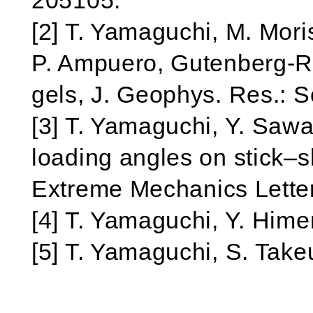
205105.
[2] T. Yamaguchi, M. Moris
P. Ampuero, Gutenberg‐Rich
gels, J. Geophys. Res.: S
[3] T. Yamaguchi, Y. Sawa
loading angles on stick–sl
Extreme Mechanics Letter
[4] T. Yamaguchi, Y. Hime
[5] T. Yamaguchi, S. Take