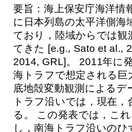
要旨：海上保安庁海洋情報
に日本列島の太平洋側海域
ており，陸域からでは観
てきた [e.g., Sato et al., 2
2014, GRL]。 20
海トラフで想定される巨大
底地殻変動観測によるデ
トラフ沿いでは，現在，合
る。 この発表では，こ
し，南海トラフ沿いのひず