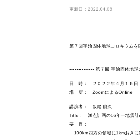
更新日：2022.04.08
第７回宇治固体地球コロキウムを
-------------- 第７回 宇治固体地球コ
日 時： ２０２２年４月１５日
場 所： ZoomによるOnline
講演者： 飯尾 能久
Title： 満点計画の16年―地
要 旨：
100km四方の領域に1kmお