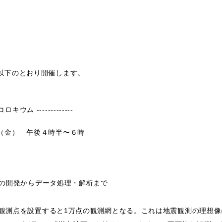
以下のとおり開催します。
ロキウム -------------
（金） 午後４時半〜６時
震計の開発からデータ処理・解析まで
きに観測点を設置すると1万点の観測網となる。これは地震観測の理想