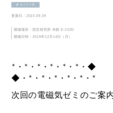
セミナー等
更新日：2015.09.28
開催場所：防災研究所 本館 E-232D
開催日時：2015年12月14日（月）
*・*・*・*・*・
◆・*・*・*・*・*・*
次回の電磁気ゼミのご案