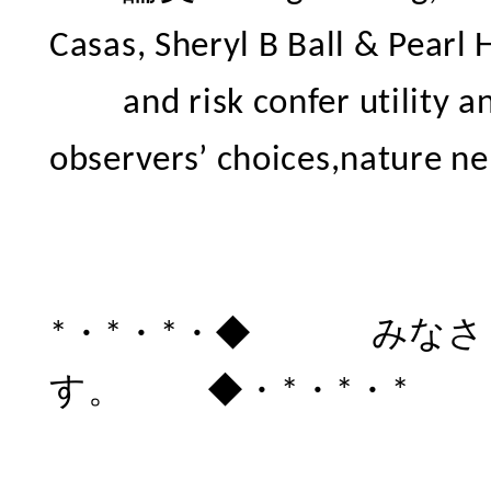
Casas, Sheryl B Ball & Pearl 
and risk confer utility an
observers’ choices,nature n
*・*・*・◆ みなさ
す。 ◆・*・*・*