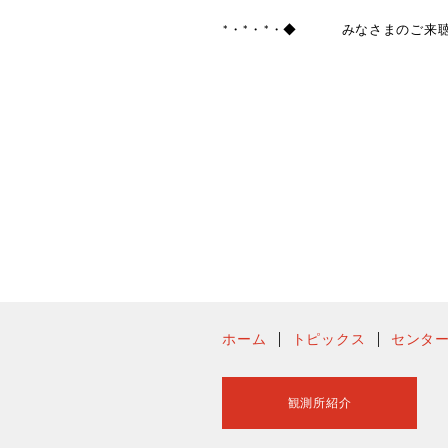
*・*・*・◆ みなさまのご来聴
ホーム
トピックス
センタ
観測所紹介