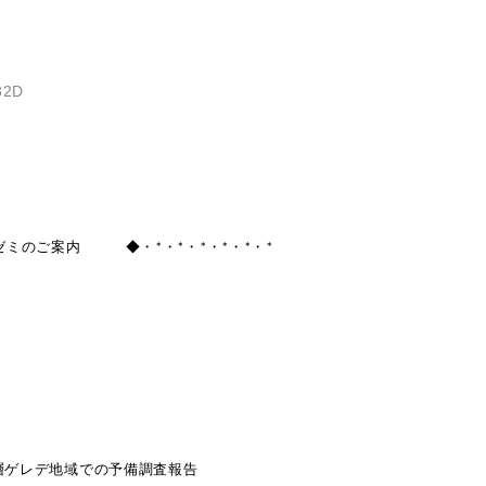
2D
）
ゼミのご案内 ◆・*・*・*・*・*・*
層ゲレデ地域での予備調査報告