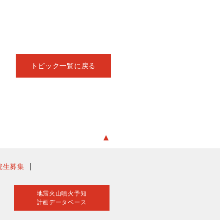
トピック一覧に戻る
▲
院生募集
地震火山噴火予知
計画データベース