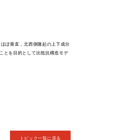
てほぼ垂直，北西側隆起の上下成分
ることを目的として比抵抗構造モデ
トピック一覧に戻る