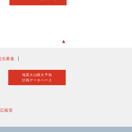
▲
院生募集
地震火山噴火予知
計画データベース
広報室