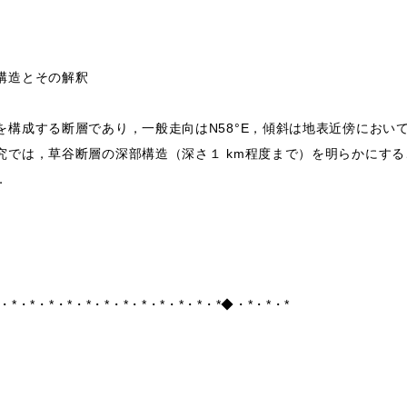
構造とその解釈
を構成する断層であり，一般走向はN58°E，傾斜は地表近傍におい
究では，草谷断層の深部構造（深さ１ km程度まで）を明らかにす
．
*・*・*・*・*・*・*・*・*・*・*・*・*◆・*・*・*