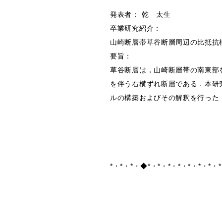
発表者： 乾 太生
卒業研究紹介：
山崎断層帯草谷断層周辺の比抵抗
要旨：
草谷断層は，山崎断層帯の南東部
を伴う右横ずれ断層である．本研
ルの構築およびその解釈を行った
*・*・*・◆*・*・*・*・*・*・*・