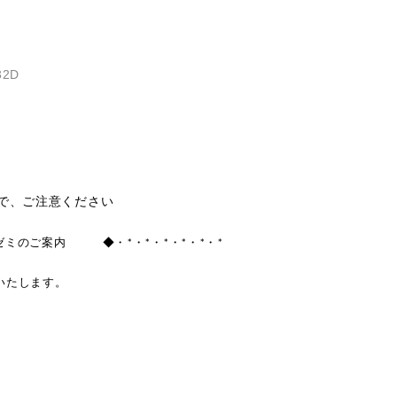
2D
）
ので、ご注意ください
ゼミのご案内 ◆・*・*・*・*・*・*
いたします。