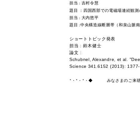
担当 : 吉村令慧
題目 ：四国西部での電磁場連続観
担当 : 大内悠平
題目 :中央構造線断層帯（和泉山脈
ショートトピック発表
担当 : 鈴木健士
論文 :
Schubnel, Alexandre, et al. "De
Science 341.6152 (2013): 1377
*・*・*・◆ みなさまのご来聴